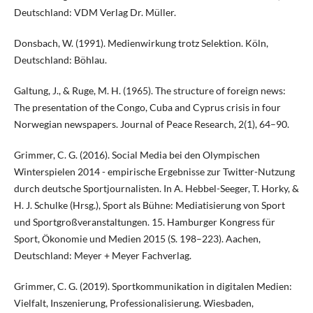
Deutschland: VDM Verlag Dr. Müller.
Donsbach, W. (1991). Medienwirkung trotz Selektion. Köln,
Deutschland: Böhlau.
Galtung, J., & Ruge, M. H. (1965). The structure of foreign news:
The presentation of the Congo, Cuba and Cyprus crisis in four
Norwegian newspapers. Journal of Peace Research, 2(1), 64–90.
Grimmer, C. G. (2016). Social Media bei den Olympischen
Winterspielen 2014 - empirische Ergebnisse zur Twitter-Nutzung
durch deutsche Sportjournalisten. In A. Hebbel-Seeger, T. Horky, &
H. J. Schulke (Hrsg.), Sport als Bühne: Mediatisierung von Sport
und Sportgroßveranstaltungen. 15. Hamburger Kongress für
Sport, Ökonomie und Medien 2015 (S. 198–223). Aachen,
Deutschland: Meyer + Meyer Fachverlag.
Grimmer, C. G. (2019). Sportkommunikation in digitalen Medien:
Vielfalt, Inszenierung, Professionalisierung. Wiesbaden,