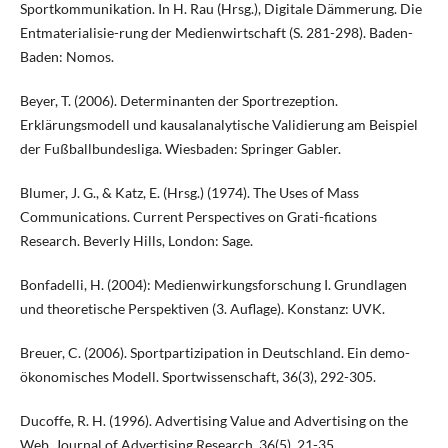
Sportkommunikation. In H. Rau (Hrsg.), Digitale Dämmerung. Die
Entmaterialisie-rung der Medienwirtschaft (S. 281-298). Baden-
Baden: Nomos.
Beyer, T. (2006). Determinanten der Sportrezeption.
Erklärungsmodell und kausalanalytische Validierung am Beispiel
der Fußballbundesliga. Wiesbaden: Springer Gabler.
Blumer, J. G., & Katz, E. (Hrsg.) (1974). The Uses of Mass
Communications. Current Perspectives on Grati-fications
Research. Beverly Hills, London: Sage.
Bonfadelli, H. (2004): Medienwirkungsforschung I. Grundlagen
und theoretische Perspektiven (3. Auflage). Konstanz: UVK.
Breuer, C. (2006). Sportpartizipation in Deutschland. Ein demo-
ökonomisches Modell. Sportwissenschaft, 36(3), 292-305.
Ducoffe, R. H. (1996). Advertising Value and Advertising on the
Web. Journal of Advertising Research, 36(5), 21-35.