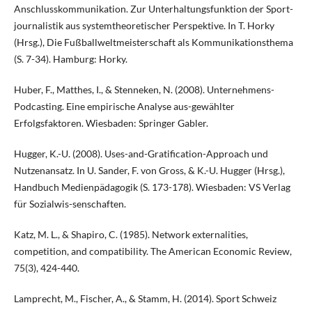
Anschlusskommunikation. Zur Unterhaltungsfunktion der Sport-
journalistik aus systemtheoretischer Perspektive. In T. Horky
(Hrsg.), Die Fußballweltmeisterschaft als Kommunikationsthema
(S. 7-34). Hamburg: Horky.
Huber, F., Matthes, I., & Stenneken, N. (2008). Unternehmens-
Podcasting. Eine empirische Analyse aus-gewählter
Erfolgsfaktoren. Wiesbaden: Springer Gabler.
Hugger, K.-U. (2008). Uses-and-Gratification-Approach und
Nutzenansatz. In U. Sander, F. von Gross, & K.-U. Hugger (Hrsg.),
Handbuch Medienpädagogik (S. 173-178). Wiesbaden: VS Verlag
für Sozialwis-senschaften.
Katz, M. L., & Shapiro, C. (1985). Network externalities,
competition, and compatibility. The American Economic Review,
75(3), 424-440.
Lamprecht, M., Fischer, A., & Stamm, H. (2014). Sport Schweiz