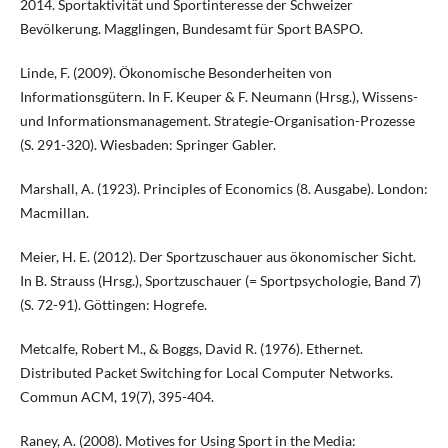
2014. Sportaktivität und Sportinteresse der Schweizer
Bevölkerung. Magglingen, Bundesamt für Sport BASPO.
Linde, F. (2009). Ökonomische Besonderheiten von
Informationsgütern. In F. Keuper & F. Neumann (Hrsg.), Wissens-
und Informationsmanagement. Strategie-Organisation-Prozesse
(S. 291-320). Wiesbaden: Springer Gabler.
Marshall, A. (1923). Principles of Economics (8. Ausgabe). London:
Macmillan.
Meier, H. E. (2012). Der Sportzuschauer aus ökonomischer Sicht.
In B. Strauss (Hrsg.), Sportzuschauer (= Sportpsychologie, Band 7)
(S. 72-91). Göttingen: Hogrefe.
Metcalfe, Robert M., & Boggs, David R. (1976). Ethernet.
Distributed Packet Switching for Local Computer Networks.
Commun ACM, 19(7), 395-404.
Raney, A. (2008). Motives for Using Sport in the Media: