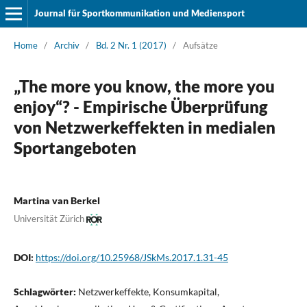
Journal für Sportkommunikation und Mediensport
Home
/
Archiv
/
Bd. 2 Nr. 1 (2017)
/
Aufsätze
„The more you know, the more you
enjoy“? - Empirische Überprüfung
von Netzwerkeffekten in medialen
Sportangeboten
Martina van Berkel
Universität Zürich
DOI:
https://doi.org/10.25968/JSkMs.2017.1.31-45
Schlagwörter:
Netzwerkeffekte, Konsumkapital,