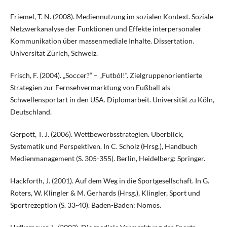
Friemel, T. N. (2008). Mediennutzung im sozialen Kontext. Soziale
Netzwerkanalyse der Funktionen und Effekte interpersonaler
Kommunikation über massenmediale Inhalte. Dissertation.
Universität Zürich, Schweiz.
Frisch, F. (2004). „Soccer?“ – „Futból!“. Zielgruppenorientierte
Strategien zur Fernsehvermarktung von Fußball als
Schwellensportart in den USA. Diplomarbeit. Universität zu Köln,
Deutschland.
Gerpott, T. J. (2006). Wettbewerbsstrategien. Überblick,
Systematik und Perspektiven. In C. Scholz (Hrsg.), Handbuch
Medienmanagement (S. 305-355). Berlin, Heidelberg: Springer.
Hackforth, J. (2001). Auf dem Weg in die Sportgesellschaft. In G.
Roters, W. Klingler & M. Gerhards (Hrsg.), Klingler, Sport und
Sportrezeption (S. 33-40). Baden-Baden: Nomos.